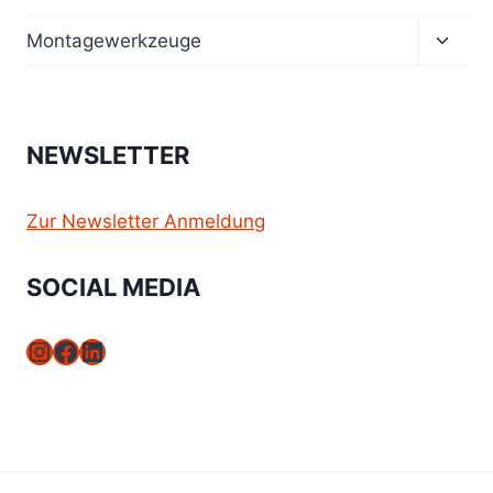
Unter
Montagewerkzeuge
umsch
NEWSLETTER
Zur Newsletter Anmeldung
SOCIAL MEDIA
Instagram
Facebook
LinkedIn