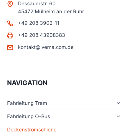
Dessauerstr. 60
45472 Mülheim an der Ruhr
+49 208 3902-11
+49 208 43908383
kontakt@ivema.com.de
NAVIGATION
Unter
Fahrleitung Tram
umsch
Unter
Fahrleitung O-Bus
umsch
Deckenstromschiene