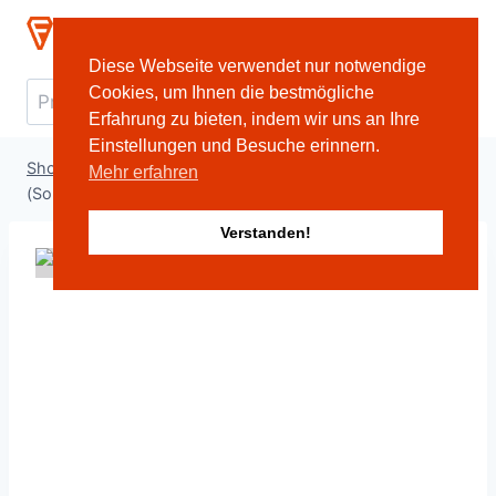
Zum
Ivema Shop
Inhalt
Diese Webseite verwendet nur notwendige
springen
Suche
Cookies, um Ihnen die bestmögliche
Suche
Erfahrung zu bieten, indem wir uns an Ihre
nach:
Einstellungen und Besuche erinnern.
Shop
/
Fahrleitung Tram
/
Seile & Drähte
/
KABELHALTER
Mehr erfahren
(Sonder-/Speziallösung)
Verstanden!