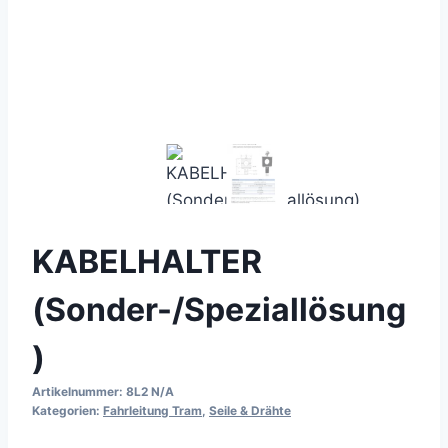
KABELHALTER
(Sonder-/Speziallösung
)
Artikelnummer:
8L2 N/A
Kategorien:
Fahrleitung Tram
,
Seile & Drähte