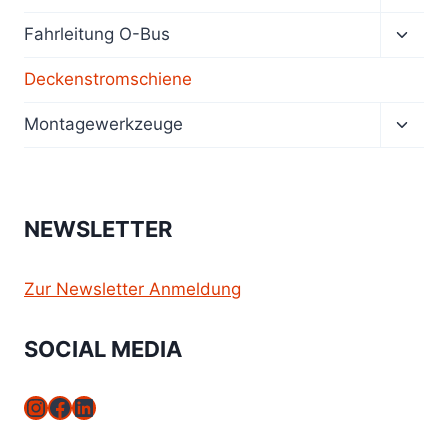
umsch
Unter
Fahrleitung O-Bus
umsch
Deckenstromschiene
Unter
Montagewerkzeuge
umsch
NEWSLETTER
Zur Newsletter Anmeldung
SOCIAL MEDIA
Instagram
Facebook
LinkedIn