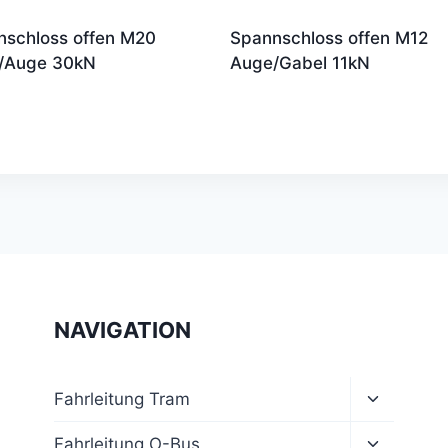
nschloss offen M20
Spannschloss offen M12
/Auge 30kN
Auge/Gabel 11kN
NAVIGATION
Unterme
Fahrleitung Tram
umschalt
Unterme
Fahrleitung O-Bus