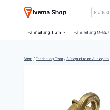
Zum
Inhalt
Suche
Ivema Shop
springen
nach:
Fahrleitung Tram
Fahrleitung O-Bus
Shop
/
Fahrleitung Tram
/
Stützpunkte an Auslegern