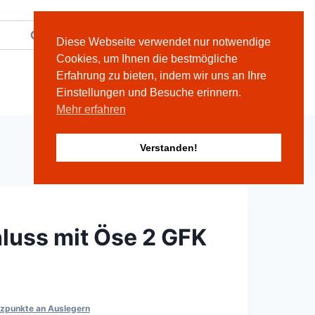
Suche
Deutsch
English
Diese Webseite verwendet nur notwendige
Cookies, um Ihnen die bestmögliche
Erfahrung zu bieten, indem wir uns an Ihre
Kontakt
Einstellungen und Besuche erinnern.
Mehr erfahren
Verstanden!
luss mit Öse 2 GFK
tzpunkte an Auslegern