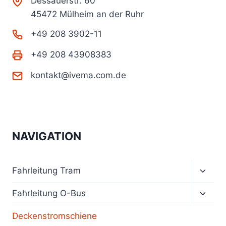
Dessauerstr. 60
45472 Mülheim an der Ruhr
+49 208 3902-11
+49 208 43908383
kontakt@ivema.com.de
NAVIGATION
Unter
Fahrleitung Tram
umsch
Unter
Fahrleitung O-Bus
umsch
Deckenstromschiene