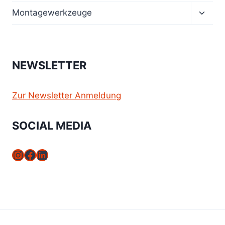
Unter
Montagewerkzeuge
umsch
NEWSLETTER
Zur Newsletter Anmeldung
SOCIAL MEDIA
Instagram
Facebook
LinkedIn