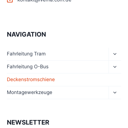
NAVIGATION
Unter
Fahrleitung Tram
umsch
Unter
Fahrleitung O-Bus
umsch
Deckenstromschiene
Unter
Montagewerkzeuge
umsch
NEWSLETTER